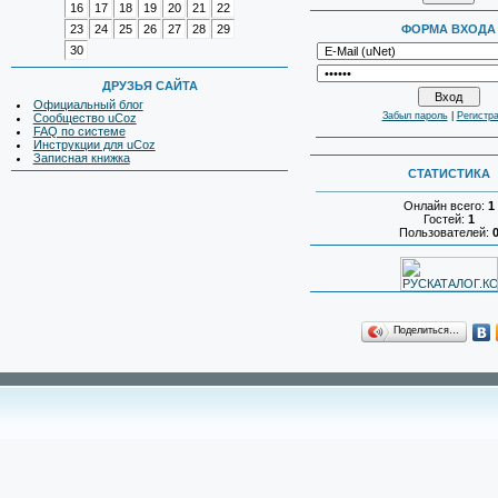
16
17
18
19
20
21
22
23
24
25
26
27
28
29
ФОРМА ВХОДА
30
ДРУЗЬЯ САЙТА
Официальный блог
Забыл пароль
|
Регистр
Сообщество uCoz
FAQ по системе
Инструкции для uCoz
Записная книжка
СТАТИСТИКА
Онлайн всего:
1
Гостей:
1
Пользователей:
Поделиться…