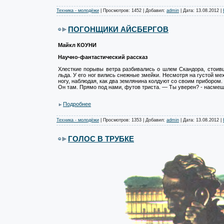
Техника - молодёжи
| Просмотров: 1452 | Добавил:
admin
| Дата:
13.08.2012
|
ПОГОНЩИКИ АЙСБЕРГОВ
Майкл КОУНИ
Научно-фантастический рассказ
Хлесткие порывы ветра разбивались о шлем Скандора, стоивш
льда. У его ног вились снежные змейки. Несмотря на густой мех
ногу, наблюдая, как два землянина колдуют со своим прибором.
Он там. Прямо под нами, футов триста. — Ты уверен? - насмеш
Подробнее
Техника - молодёжи
| Просмотров: 1353 | Добавил:
admin
| Дата:
13.08.2012
|
ГОЛОС В ТРУБКЕ