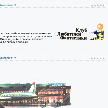
Комментарии (0)
его на глыбе ослепительного кантекского
, он дрожал и нервно переступал с ноги на
 Старший, он был пониже, произнес:
ливо спросил высокий...
Комментарии (0)