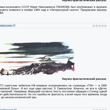
Научно-фантастический рассказ
тчика-космонавта СССР Юрия Николаевича ГЛАЗКОВА был опубликован в журнале
онавта появился в ноябре 1984 года в «Литературной газете». Предлагаем вашему
ВА.
омментарии (0)
Научно-фантастический рассказ
7) советские любители НФ впервые познакомились на страницах «ТМ» — в 1956
омовой Луны». И вот еще один рассказ Э. Гамильтона. Конечно, не все в «Детях
тавлений. Например, Меркурий согласно тексту постоянно обращен к Солнцу одной
ует действительности. Но это ошибка не фантаста, а всей науки того времени, когда
т до начала космической эры.
Комментарии (0)