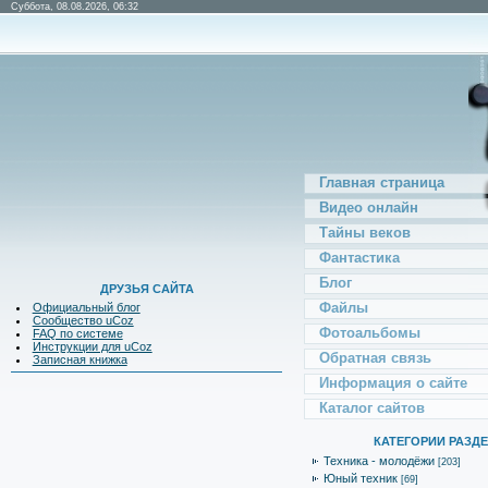
Суббота, 08.08.2026, 06:32
Главная страница
Видео онлайн
Тайны веков
Фантастика
Блог
ДРУЗЬЯ САЙТА
Файлы
Официальный блог
Сообщество uCoz
Фотоальбомы
FAQ по системе
Инструкции для uCoz
Обратная связь
Записная книжка
Информация о сайте
Каталог сайтов
КАТЕГОРИИ РАЗД
Техника - молодёжи
[203]
Юный техник
[69]