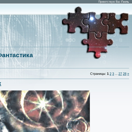
Приветствую Вас
Гость
Фантастика
Страницы
:
1
2
3
...
27
28
»
Х