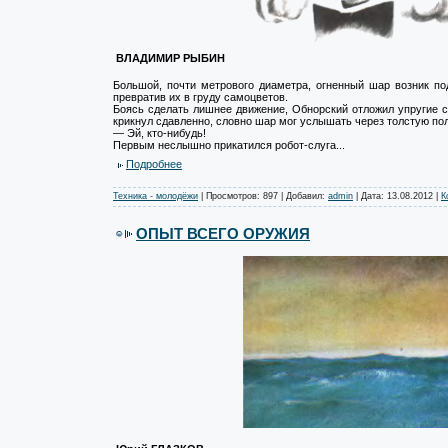
ВЛАДИМИР РЫБИН
Большой, почти метрового диаметра, огненный шар возник по
превратив их в груду самоцветов.
Боясь сделать лишнее движение, Обнорский отложил упругие
крикнул сдавленно, словно шар мог услышать через толстую по
— Эй, кто-нибудь!
Первым неслышно прикатился робот-слуга...
Подробнее
Техника - молодёжи
| Просмотров: 897 | Добавил:
admin
| Дата:
13.08.2012
|
К
ОПЫТ ВСЕГО ОРУЖИЯ