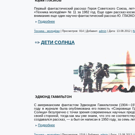
Юрий ГЛАЗКОВ
Первый фантастический рассказ Героя Советского Союза, ле
«Техника молодёжи» № 11 за 1982 год. Еще один рассказ косм
вниманию еще один научно-фантастический рассказ Ю. ГЛАЗКО
Подробнее
Техника - молодёжи
| Просмотров: 914 | Добавил:
admin
| Дата:
13.08.2012
|
К
ДЕТИ СОЛНЦА
ЭДМОНД ГАМИЛЬТОН
С американским фантастом Эдмондом Гамильтоном (1904—197
году в журнале была опубликована его повесть «Сокровище Гр
Солнца» безупречно с точки зрения современных научных предс
своей стороной, тогда как мы уже знаем, что это не соответств
создавался рассказ, — а был он написан в 1950 году, за семь ле
Подробнее
Техника - молодёжи
| Просмотров: 1516 | Добавил:
admin
| Дата:
13.08.2012
|