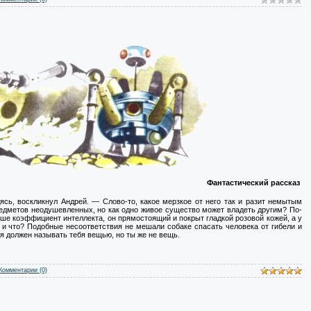
Фантастический рассказ
сь, воскликнул Андрей. — Слово-то, какое мерзкое от него так и разит немытым
едметов неодушевленных, но как одно живое существо может владеть другим? По-
ыше коэффициент интеллекта, он прямостоящий и покрыт гладкой розовой кожей, а у
 и что? Подобные несоответствия не мешали собаке спасать человека от гибели и
 я должен называть тебя вещью, но ты же не вещь.
Комментарии (0)