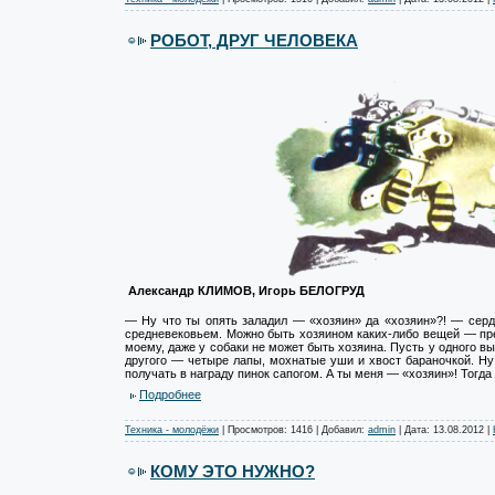
РОБОТ, ДРУГ ЧЕЛОВЕКА
Александр КЛИМОВ, Игорь БЕЛОГРУД
— Ну что ты опять заладил — «хозяин» да «хозяин»?! — сердя
средневековьем. Можно быть хозяином каких-либо вещей — пр
моему, даже у собаки не может быть хозяина. Пусть у одного в
другого — четыре лапы, мохнатые уши и хвост бараночкой. Ну
получать в награду пинок сапогом. А ты меня — «хозяин»! Тогда
Подробнее
Техника - молодёжи
| Просмотров: 1416 | Добавил:
admin
| Дата:
13.08.2012
|
КОМУ ЭТО НУЖНО?