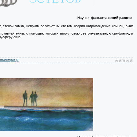
Научно-фантастический рассказ
д стеной замка, неярким золотистым светом озарил нагромождения камней, вмиг
 струны-антенны, с помощью которых творил свою светомузыкальную симфонию, и
лусферу окна:
омментарии (0)