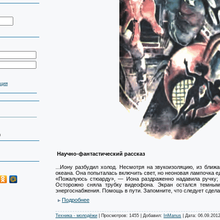
ация
0
Научно-фантастический рассказ
...Иону разбудил холод. Несмотря на звукоизоляцию, из бли
океана. Она попыталась включить свет, но неоновая лампочка е
«Пожалуюсь стюарду», — Иона раздраженно надавила ручку; д
Осторожно сняла трубку видеофона. Экран остался темным. 
энергоснабжения. Помощь в пути. Запомните, что следует сделат
Подробнее
Техника - молодёжи
| Просмотров: 1455 | Добавил:
InManus
| Дата:
06.09.201